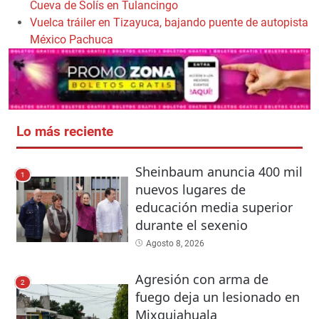
Cueva de Solís en Tulancingo
Vuelca tráiler en Tizayuca, bajando puente de autopista
México Pachuca
Lo más reciente
Sheinbaum anuncia 400 mil
1
nuevos lugares de
educación media superior
durante el sexenio
Agosto 8, 2026
Agresión con arma de
2
fuego deja un lesionado en
Mixquiahuala