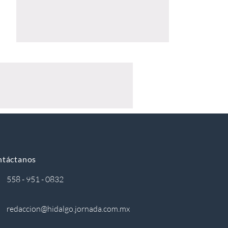
ntáctanos
558 - 951 - 0832
redaccion@hidalgo.jornada.com.mx