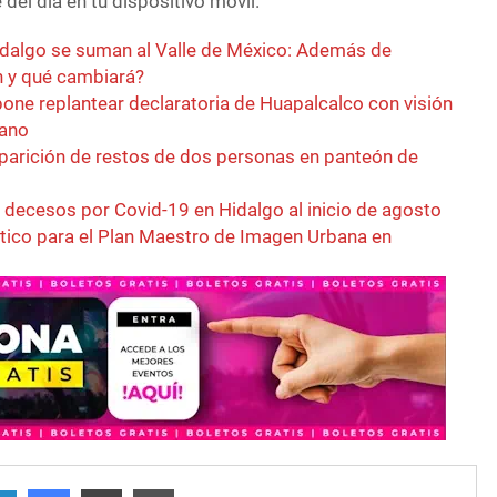
del día en tu dispositivo móvil.
idalgo se suman al Valle de México: Además de
n y qué cambiará?
pone replantear declaratoria de Huapalcalco con visión
bano
parición de restos de dos personas en panteón de
decesos por Covid-19 en Hidalgo al inicio de agosto
óstico para el Plan Maestro de Imagen Urbana en