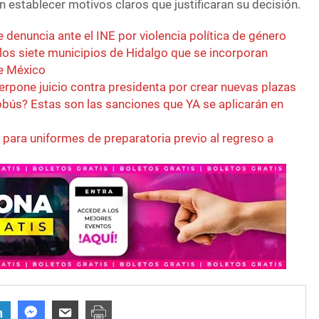
 establecer motivos claros que justificaran su decisión.
 denuncia ante el INE por violencia política de género
los siete municipios de Hidalgo que se incorporan
de México
erpone juicio contra presidenta por crear nuevas plazas
zobús? Estas son las sanciones que YA se aplicarán en
n para uniformes de preparatoria previo al regreso a
n