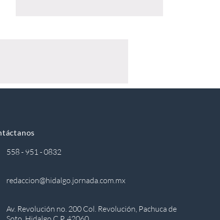
ntáctanos
558 - 951 - 0832
redaccion@hidalgo.jornada.com.mx
Av. Revolución no. 200 Col. Revolución, Pachuca de
Soto, Hidalgo C.P. 42060