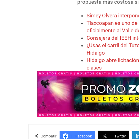
propuesta más costosa sin
Simey Olvera interpone
Tlaxcoapan es uno de 
oficialmente al Valle 
Consejera del IEEH int
¿Usas el carril del Tu
Hidalgo
Hidalgo abre licitació
clases
i
Compatir
|
Facebook
|
Twitter