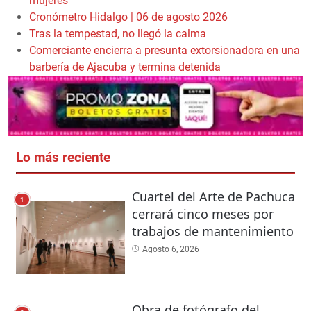
mujeres
Cronómetro Hidalgo | 06 de agosto 2026
Tras la tempestad, no llegó la calma
Comerciante encierra a presunta extorsionadora en una
barbería de Ajacuba y termina detenida
Lo más reciente
Cuartel del Arte de Pachuca
1
cerrará cinco meses por
trabajos de mantenimiento
Agosto 6, 2026
Obra de fotógrafo del