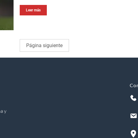
Leer más
Página siguiente
Co
a y