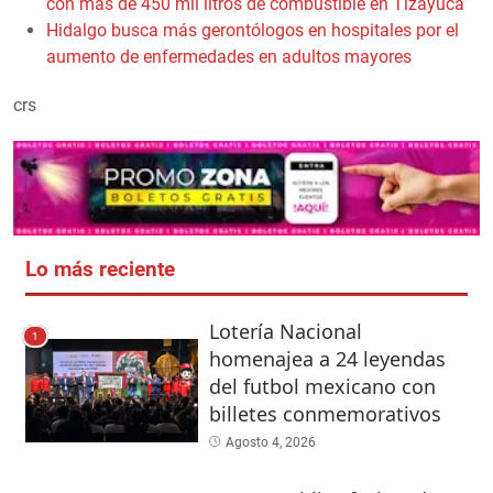
con más de 450 mil litros de combustible en Tizayuca
Hidalgo busca más gerontólogos en hospitales por el
aumento de enfermedades en adultos mayores
crs
Lo más reciente
Lotería Nacional
1
homenajea a 24 leyendas
del futbol mexicano con
billetes conmemorativos
Agosto 4, 2026