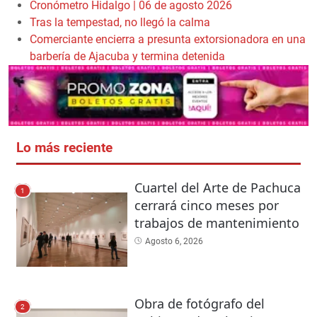
Cronómetro Hidalgo | 06 de agosto 2026
Tras la tempestad, no llegó la calma
Comerciante encierra a presunta extorsionadora en una
barbería de Ajacuba y termina detenida
Lo más reciente
Cuartel del Arte de Pachuca
1
cerrará cinco meses por
trabajos de mantenimiento
Agosto 6, 2026
Obra de fotógrafo del
2