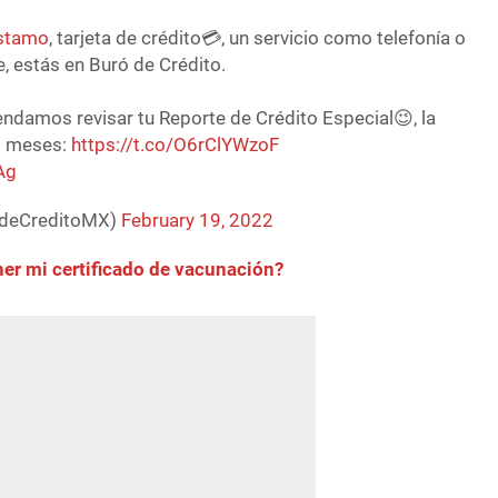
stamo
, tarjeta de crédito💳, un servicio como telefonía o
e, estás en Buró de Crédito.
ndamos revisar tu Reporte de Crédito Especial😉, la
12 meses:
https://t.co/O6rClYWzoF
Ag
odeCreditoMX)
February 19, 2022
r mi certificado de vacunación?