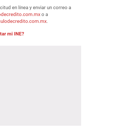
icitud en línea y enviar un correo a
rodecredito.com.mx
o a
rculodecredito.com.mx
.
tar mi INE?