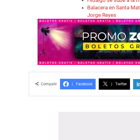
Hidalgo se sube a la 
Balacera en Santa Mati
Jorge Reyes
i
Compatir
|
Facebook
|
Twitter