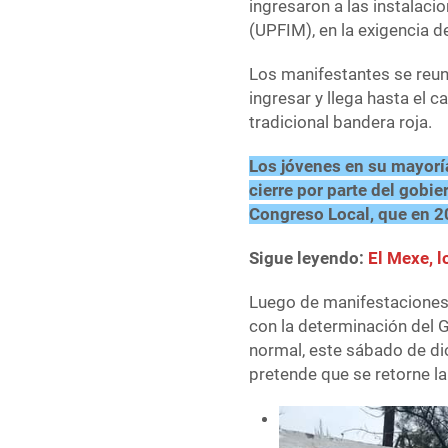
ingresaron a las instalaci
(UPFIM), en la exigencia d
Los manifestantes se reuni
ingresar y llega hasta el c
tradicional bandera roja.
Los jóvenes en su mayoría
cierre por parte del gobi
Congreso Local, que en 2
Sigue leyendo:
El Mexe, l
Luego de manifestaciones 
con la determinación del 
normal, este sábado de di
pretende que se retorne la 