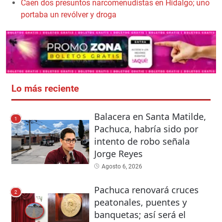
Caen dos presuntos narcomenudistas en Hidalgo; uno
portaba un revólver y droga
Lo más reciente
Balacera en Santa Matilde,
1
Pachuca, habría sido por
intento de robo señala
Jorge Reyes
Agosto 6, 2026
Pachuca renovará cruces
2
peatonales, puentes y
banquetas; así será el