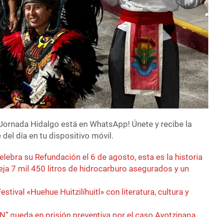
Jornada Hidalgo está en WhatsApp! Únete y recibe la
del día en tu dispositivo móvil.
elebra su Refundación el 6 de agosto, esta es la historia
eja 7 mil 450 litros de hidrocarburo asegurados y un
estival «Huehue Huitzilíhuitl» con literatura, cultura y
N” queda en prisión preventiva por el caso Ayotzinapa