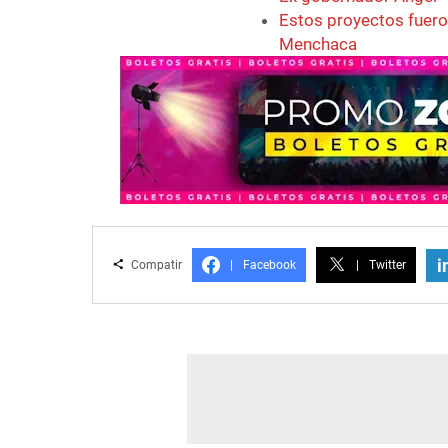
Estos proyectos fuero
Menchaca
i
Compatir
|
Facebook
|
Twitter