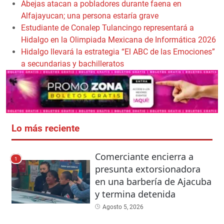
Abejas atacan a pobladores durante faena en
Alfajayucan; una persona estaría grave
Estudiante de Conalep Tulancingo representará a
Hidalgo en la Olimpiada Mexicana de Informática 2026
Hidalgo llevará la estrategia “El ABC de las Emociones”
a secundarias y bachilleratos
Lo más reciente
Comerciante encierra a
1
presunta extorsionadora
en una barbería de Ajacuba
y termina detenida
Agosto 5, 2026