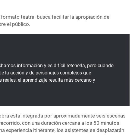
formato teatral busca facilitar la apropiación del
re el público.
amos información y es difícil retenerla, pero cuando
 de la acción y de personajes complejos que
s reales, el aprendizaje resulta más cercano y
.
a obra está integrada por aproximadamente seis escenas
l recorrido, con una duración cercana a los 50 minutos.
na experiencia itinerante, los asistentes se desplazarán