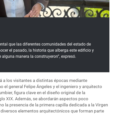
ntal que las diferentes comunidades del estado de
cer el pasado, la historia que alberga este edificio y
e alguna manera la construyeron”, expresó.
á a los visitantes a distintas épocas mediante
 el general Felipe Ángeles y el ingeniero y arquitecto
bier, figura clave en el diseño original de la
iglo XIX. Además, se abordarán aspectos poco
o la presencia de la primera capilla dedicada a la Virgen
y diversos elementos arquitectónicos que forman parte