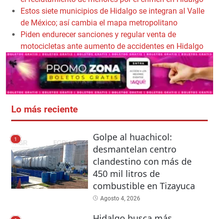
Estos siete municipios de Hidalgo se integran al Valle
de México; así cambia el mapa metropolitano
Piden endurecer sanciones y regular venta de
motocicletas ante aumento de accidentes en Hidalgo
Lo más reciente
Golpe al huachicol:
1
desmantelan centro
clandestino con más de
450 mil litros de
combustible en Tizayuca
Agosto 4, 2026
Hidalgo busca más