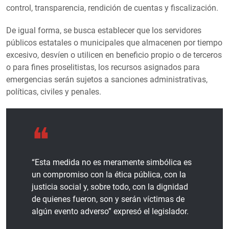
control, transparencia, rendición de cuentas y fiscalización.
De igual forma, se busca establecer que los servidores
públicos estatales o municipales que almacenen por tiempo
excesivo, desvíen o utilicen en beneficio propio o de terceros
o para fines proselitistas, los recursos asignados para
emergencias serán sujetos a sanciones administrativas,
políticas, civiles y penales.
“Esta medida no es meramente simbólica es
un compromiso con la ética pública, con la
justicia social y, sobre todo, con la dignidad
de quienes fueron, son y serán víctimas de
algún evento adverso” expresó el legislador.