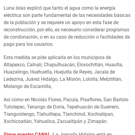
Luna Islas explicó que tanto el agua como la energía
eléctrica son parte fundamental de las necesidades básicas
de la población y se requiere un apoyo en esta fase de
reconstrucción, por ello, es necesario considerar programas
de condonación, o en su caso de reducción o facilidades de
pago para los usuarios.
Esta medida se pide aplicarla en los municipios de
Atlapexco, Calnali, Chapulhuacán, Eloxochitlán, Huautla,
Huazalingo, Huehuetla, Huejutla de Reyes, Jacala de
Ledezma, Juárez Hidalgo, La Misión, Lolotla, Metztitlán,
Molango de Escamilla,
Así como en Nicolás Flores, Pacula, Pisaflores, San Bartolo
Tutotepec, Tenango de Doria, Tepehuacán de Guerrero,
Tianguistengo, Tlahuiltepa, Tlanchinol, Xochiatipan,
Xochicoatlán, Yahualica, Zacualtipán y Zimapán.
Sigue nuestro CANAL
¡La Jornada Hidalgo está en