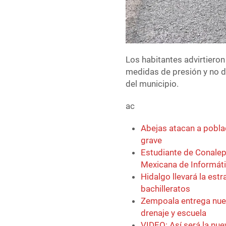
Los habitantes advirtieron
medidas de presión y no d
del municipio.
ac
Abejas atacan a pobla
grave
Estudiante de Conalep
Mexicana de Informát
Hidalgo llevará la est
bachilleratos
Zempoala entrega nuev
drenaje y escuela
VIDEO: Así será la nue