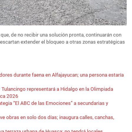
 que, de no recibir una solución pronta, continuarán con
escartan extender el bloqueo a otras zonas estratégicas
dores durante faena en Alfajayucan; una persona estaría
 Tulancingo representará a Hidalgo en la Olimpiada
ica 2026
rategia “El ABC de las Emociones” a secundarias y
e obras en solo dos días; inaugura calles, canchas,
va terraza urbana de Huasca; no tendrá locales