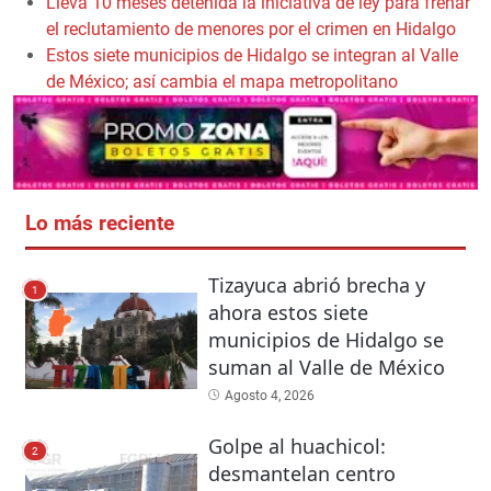
Lleva 10 meses detenida la iniciativa de ley para frenar
el reclutamiento de menores por el crimen en Hidalgo
Estos siete municipios de Hidalgo se integran al Valle
de México; así cambia el mapa metropolitano
Lo más reciente
Tizayuca abrió brecha y
1
ahora estos siete
municipios de Hidalgo se
suman al Valle de México
Agosto 4, 2026
Golpe al huachicol:
2
desmantelan centro