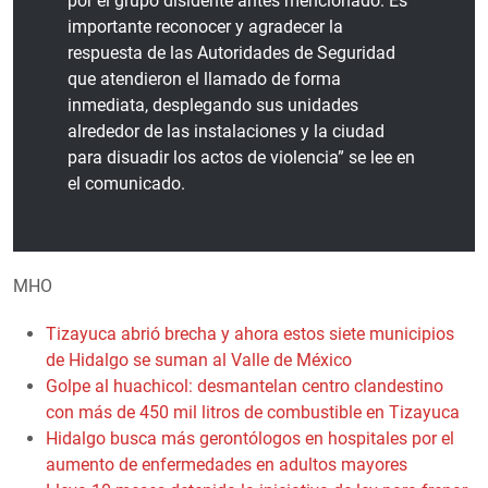
por el grupo disidente antes mencionado. Es
importante reconocer y agradecer la
respuesta de las Autoridades de Seguridad
que atendieron el llamado de forma
inmediata, desplegando sus unidades
alrededor de las instalaciones y la ciudad
para disuadir los actos de violencia” se lee en
el comunicado.
MHO
Tizayuca abrió brecha y ahora estos siete municipios
de Hidalgo se suman al Valle de México
Golpe al huachicol: desmantelan centro clandestino
con más de 450 mil litros de combustible en Tizayuca
Hidalgo busca más gerontólogos en hospitales por el
aumento de enfermedades en adultos mayores