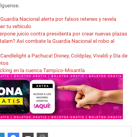
alguense.
 Guardia Nacional alerta por falsos retenes y revela
er tu vehículo
erpone juicio contra presidenta por crear nuevas plazas
Balam? Así combate la Guardia Nacional el robo al
Candlelight a Pachuca! Disney, Coldplay, Vivaldi y Día de
etos
acking en la cuenca Tampico-Misantla