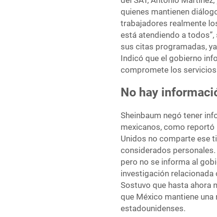
del SAT, Antonio Martínez,
quienes mantienen diálog
trabajadores realmente lo
está atendiendo a todos”,
sus citas programadas, ya
Indicó que el gobierno info
compromete los servicios f
No hay informació
Sheinbaum negó tener infor
mexicanos, como reportó l
Unidos no comparte ese ti
considerados personales. “Q
pero no se informa al gob
investigación relacionada
Sostuvo que hasta ahora n
que México mantiene una r
estadounidenses.