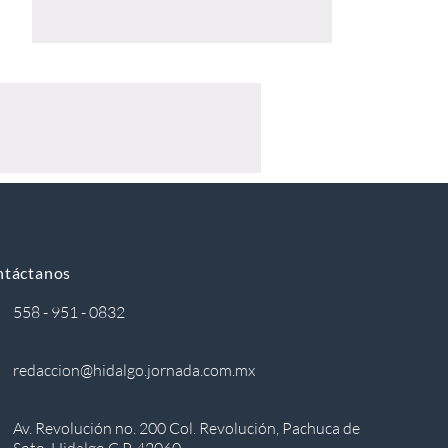
ntáctanos
558 - 951 - 0832
redaccion@hidalgo.jornada.com.mx
Av. Revolución no. 200 Col. Revolución, Pachuca de
Soto, Hidalgo C.P. 42060