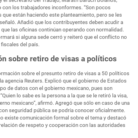
 y el secretario del Trabajo, Marath Baruch Bolaños,
o con los trabajadores inconformes. “Son pocos
s que están haciendo este planteamiento, pero se les
 señaló. Añadió que los contribuyentes deben acudir a
 que las oficinas continúan operando con normalidad.
rmará si alguna sede cerró y reiteró que el conflicto no
iscales del país.
n sobre retiro de visas a políticos
mación sobre el presunto retiro de visas a 50 políticos
a agencia Reuters. Explicó que el gobierno de Estados
po de datos con el gobierno mexicano, pues son
uien lo sabe es la persona a la que se le retiró la visa,
ierno mexicano”, afirmó. Agregó que sólo en caso de una
 con seguridad pública se podría conocer oficialmente.
o existe comunicación formal sobre el tema y destacó
elación de respeto y cooperación con las autoridades