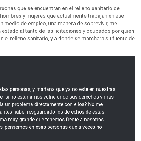
ersonas que se encuentran en el relleno sanitario de
 hombres y mujeres que actualmente trabajan en ese
n medio de empleo, una manera de sobrevivir, me
estado al tanto de las licitaciones y ocupados por quien
n el relleno sanitario, y a dónde se marchara su fuente de
stas personas, y mañana que ya no esté en nuestras
er si no estaríamos vulnerando sus derechos y más
ía un problema directamente con ellos? No me
 antes haber resguardado los derechos de estas
lema muy grande que tenemos frente a nosotros
s, pensemos en esas personas que a veces no