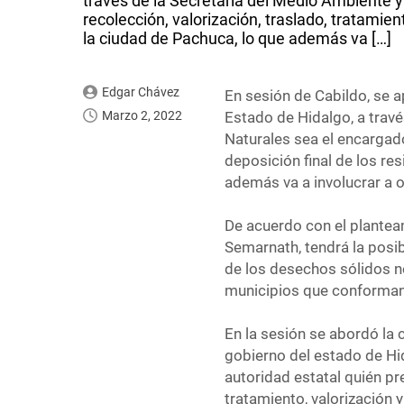
través de la Secretaría del Medio Ambiente 
recolección, valorización, traslado, tratamien
la ciudad de Pachuca, lo que además va […]
Edgar Chávez
En sesión de Cabildo, se 
Marzo 2, 2022
Estado de Hidalgo, a trav
Naturales sea el encargado
deposición final de los re
además va a involucrar a 
De acuerdo con el planteam
Semarnath, tendrá la posib
de los desechos sólidos no
municipios que conforman
En la sesión se abordó la 
gobierno del estado de Hi
autoridad estatal quién pre
tratamiento, valorización y