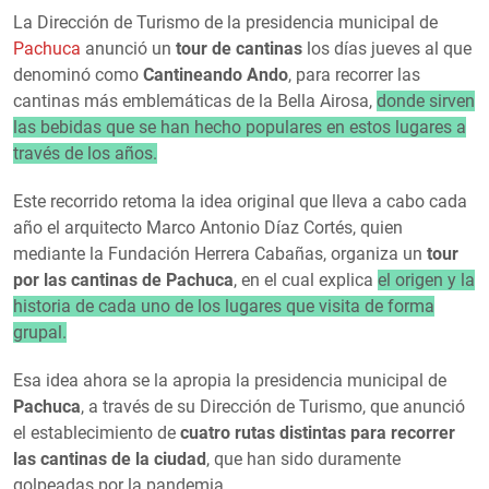
La Dirección de Turismo de la presidencia municipal de
Pachuca
anunció un
tour de cantinas
los días jueves al que
denominó como
Cantineando Ando
, para recorrer las
cantinas más emblemáticas de la Bella Airosa,
donde sirven
las bebidas que se han hecho populares en estos lugares a
través de los años.
Este recorrido retoma la idea original que lleva a cabo cada
año el arquitecto Marco Antonio Díaz Cortés, quien
mediante la Fundación Herrera Cabañas, organiza un
tour
por las cantinas de Pachuca
, en el cual explica
el origen y la
historia de cada uno de los lugares que visita de forma
grupal.
Esa idea ahora se la apropia la presidencia municipal de
Pachuca
, a través de su Dirección de Turismo, que anunció
el establecimiento de
cuatro rutas distintas para recorrer
las cantinas de la ciudad
, que han sido duramente
golpeadas por la pandemia.