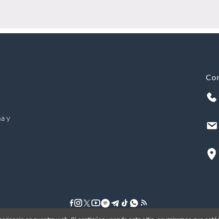
Co
a y