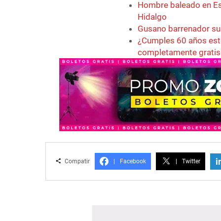
Hombre baleado en Est
Hidalgo
Gusano barrenador su
¿Cumples 60 años este
completamente gratis
i
Compatir
|
Facebook
|
Twitter