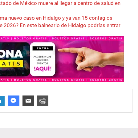
ado de México muere al llegar a centro de salud en
ma nuevo caso en Hidalgo y ya van 15 contagios
 2026? En este balneario de Hidalgo podrías entrar
n