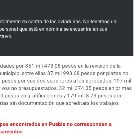
talmente en contra de las aviadurías. No tenemos un
l personal que está en nómina se encuentra en sus
stuvo.
dades por 851 mil 473.08 pesos en la revisión de la
unicipio, entre ellas 37 mil 993.68 pesos por plazas no
0 pesos por sueldos superiores a los aprobados, 197 mil
tivos no presupuestados, 32 mil 374.05 pesos en primas
60 pesos en gratificaciones y 179 mil 8.73 pesos por
rias sin documentación que acreditara los trabajos
pos encontrados en Puebla no corresponden a
parecidos