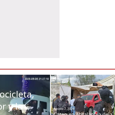
cicleta,
r y le
Agosto 7, 2026
Cateo en Atitalaquia deja