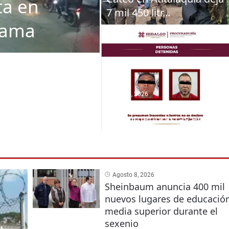
ta en
7 mil 450 litr...
dama
Agosto 6, 2026
Caen dos presuntos
narcomenudistas en Hi...
Agosto 8, 2026
Sheinbaum anuncia 400 mil
nuevos lugares de educació
media superior durante el
sexenio