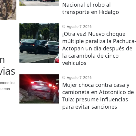
Nacional el robo al
transporte en Hidalgo
Agosto 7, 2026
¡Otra vez! Nuevo choque
múltiple paraliza la Pachuca
Actopan un día después de
la carambola de cinco
en
vehículos
vias
Agosto 7, 2026
Conoce los
Mujer choca contra casa y
 secas
camioneta en Atotonilco de
Tula: presume influencias
para evitar sanciones