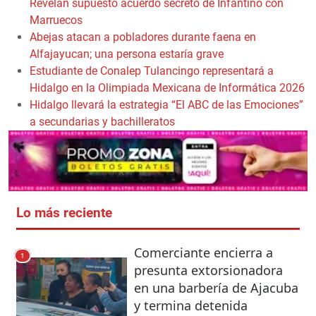
Revelan supuesto acuerdo secreto de Infantino con
Marruecos
Abejas atacan a pobladores durante faena en
Alfajayucan; una persona estaría grave
Estudiante de Conalep Tulancingo representará a
Hidalgo en la Olimpiada Mexicana de Informática 2026
Hidalgo llevará la estrategia “El ABC de las Emociones”
a secundarias y bachilleratos
Lo más reciente
Comerciante encierra a
1
presunta extorsionadora
en una barbería de Ajacuba
y termina detenida