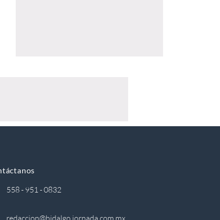
ntáctanos
558 - 951 - 0832
redaccion@hidalgo.jornada.com.mx