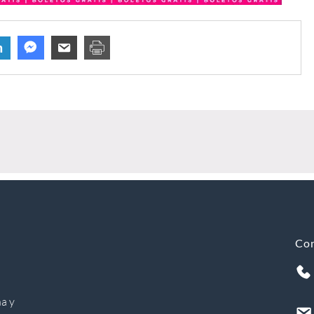
n
Co
a y