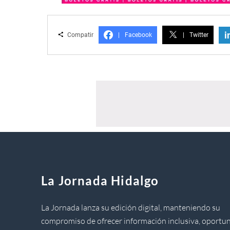
i
Compatir
|
Facebook
|
Twitter
La Jornada Hidalgo
La Jornada lanza su edición digital, manteniendo su
compromiso de ofrecer información inclusiva, oportun