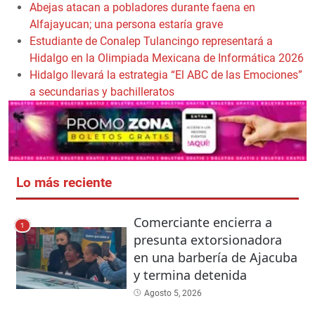
Abejas atacan a pobladores durante faena en
Alfajayucan; una persona estaría grave
Estudiante de Conalep Tulancingo representará a
Hidalgo en la Olimpiada Mexicana de Informática 2026
Hidalgo llevará la estrategia “El ABC de las Emociones”
a secundarias y bachilleratos
Lo más reciente
Comerciante encierra a
1
presunta extorsionadora
en una barbería de Ajacuba
y termina detenida
Agosto 5, 2026