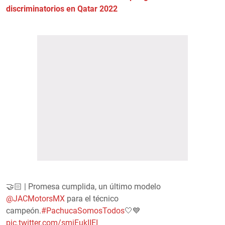
discriminatorios en Qatar 2022
🤝🏻 | Promesa cumplida, un último modelo
@JACMotorsMX
para el técnico
campeón.
#PachucaSomosTodos
🤍💙
pic.twitter.com/smjEukIIEI