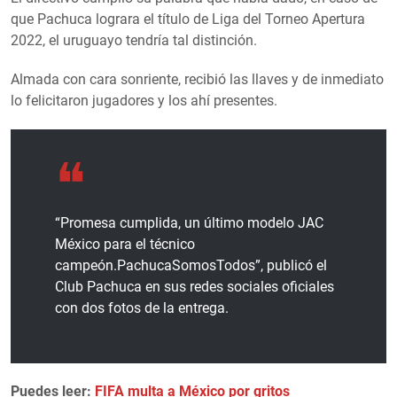
que Pachuca lograra el título de Liga del Torneo Apertura
2022, el uruguayo tendría tal distinción.
Almada con cara sonriente, recibió las llaves y de inmediato
lo felicitaron jugadores y los ahí presentes.
“Promesa cumplida, un último modelo JAC
México para el técnico
campeón.PachucaSomosTodos”, publicó el
Club Pachuca en sus redes sociales oficiales
con dos fotos de la entrega.
Puedes leer:
FIFA multa a México por gritos