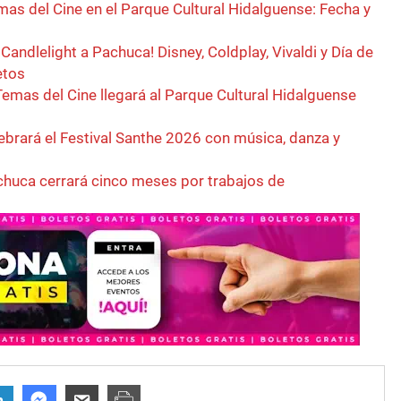
as del Cine en el Parque Cultural Hidalguense: Fecha y
Candlelight a Pachuca! Disney, Coldplay, Vivaldi y Día de
etos
emas del Cine llegará al Parque Cultural Hidalguense
ebrará el Festival Santhe 2026 con música, danza y
achuca cerrará cinco meses por trabajos de
n