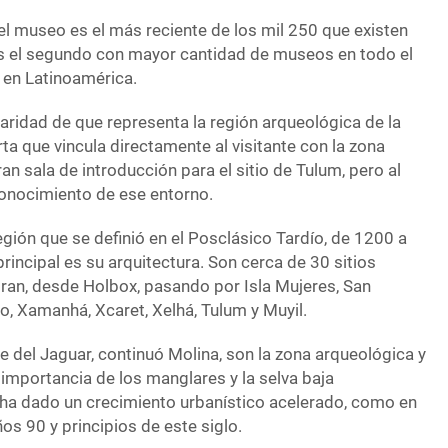
 el museo es el más reciente de los mil 250 que existen
s el segundo con mayor cantidad de museos en todo el
e en Latinoamérica.
aridad de que representa la región arqueológica de la
rta que vincula directamente al visitante con la zona
n sala de introducción para el sitio de Tulum, pero al
onocimiento de ese entorno.
egión que se definió en el Posclásico Tardío, de 1200 a
principal es su arquitectura. Son cerca de 30 sitios
gran, desde Holbox, pasando por Isla Mujeres, San
co, Xamanhá, Xcaret, Xelhá, Tulum y Muyil.
ue del Jaguar, continuó Molina, son la zona arqueológica y
a importancia de los manglares y la selva baja
 ha dado un crecimiento urbanístico acelerado, como en
os 90 y principios de este siglo.