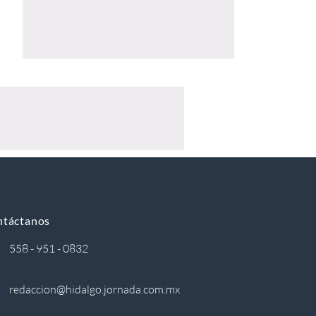
ntáctanos
558 - 951 - 0832
redaccion@hidalgo.jornada.com.mx