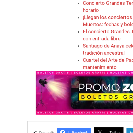
Concierto Grandes Tem
horario
¡Llegan los conciertos 
Muertos: fechas y bol
El concierto Grandes T
con entrada libre
Santiago de Anaya cel
tradición ancestral
Cuartel del Arte de P
mantenimiento
i
Compatir
|
Facebook
|
Twitter