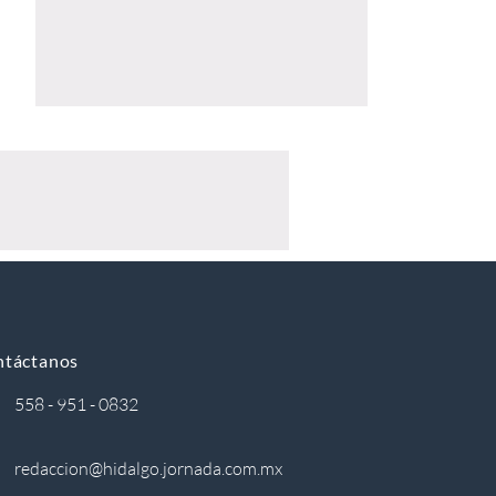
ntáctanos
558 - 951 - 0832
redaccion@hidalgo.jornada.com.mx