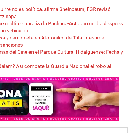
irre no es política, afirma Sheinbaum; FGR revisó
tzinapa
ue múltiple paraliza la Pachuca-Actopan un día después
nco vehículos
sa y camioneta en Atotonilco de Tula: presume
r sanciones
as del Cine en el Parque Cultural Hidalguense: Fecha y
Balam? Así combate la Guardia Nacional el robo al