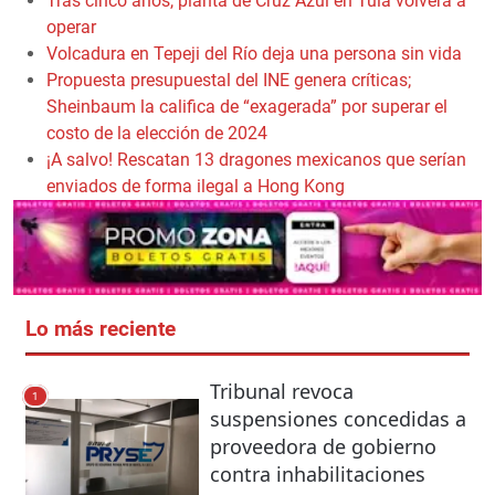
Tras cinco años, planta de Cruz Azul en Tula volverá a
operar
Volcadura en Tepeji del Río deja una persona sin vida
Propuesta presupuestal del INE genera críticas;
Sheinbaum la califica de “exagerada” por superar el
costo de la elección de 2024
¡A salvo! Rescatan 13 dragones mexicanos que serían
enviados de forma ilegal a Hong Kong
Lo más reciente
Tribunal revoca
1
suspensiones concedidas a
proveedora de gobierno
contra inhabilitaciones