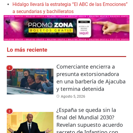
Hidalgo llevará la estrategia “El ABC de las Emociones”
a secundarias y bachilleratos
Lo más reciente
Comerciante encierra a
1
presunta extorsionadora
en una barbería de Ajacuba
y termina detenida
Agosto 5, 2026
¿España se queda sin la
2
final del Mundial 2030?
Revelan supuesto acuerdo
secreto de Infantino con