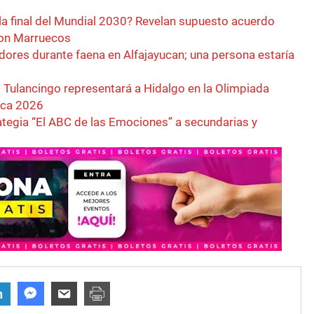
la final del Mundial 2030? Revelan supuesto acuerdo
con Marruecos
dores durante faena en Alfajayucan; una persona estaría
 Tulancingo representará a Hidalgo en la Olimpiada
ica 2026
rategia “El ABC de las Emociones” a secundarias y
n