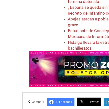
termina detenida
¿España se queda sin 
secreto de Infantino 
Abejas atacan a pobla
grave
Estudiante de Conalep
Mexicana de Informát
Hidalgo llevará la est
bachilleratos
i
Compatir
|
Facebook
|
Twitter