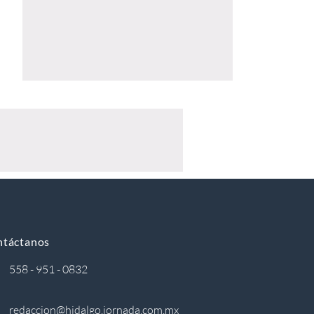
ntáctanos
558 - 951 - 0832
redaccion@hidalgo.jornada.com.mx