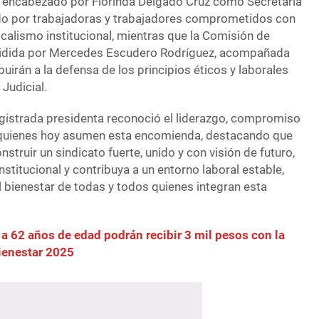
, encabezado por Florinda Delgado Cruz como Secretaria
do por trabajadoras y trabajadores comprometidos con
dicalismo institucional, mientras que la Comisión de
esidida por Mercedes Escudero Rodríguez, acompañada
buirán a la defensa de los principios éticos y laborales
 Judicial.
gistrada presidenta reconoció el liderazgo, compromiso
e quienes hoy asumen esta encomienda, destacando que
nstruir un sindicato fuerte, unido y con visión de futuro,
institucional y contribuya a un entorno laboral estable,
l bienestar de todas y todos quienes integran esta
 a 62 años de edad podrán recibir 3 mil pesos con la
ienestar 2025