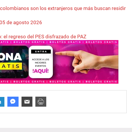
 colombianos son los extranjeros que más buscan residir
 05 de agosto 2026
o: el regreso del PES disfrazado de PAZ
n