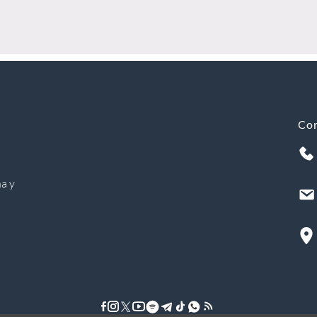
Co
a y