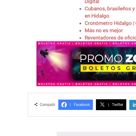
Digital
Cubanos, brasileños y
en Hidalgo
Cronómetro Hidalgo |
Más no es mejor
Reventadores de ofici
i
Compatir
|
Facebook
|
Twitter