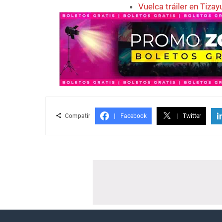
Vuelca tráiler en Tiz
i
Compatir
|
Facebook
|
Twitter