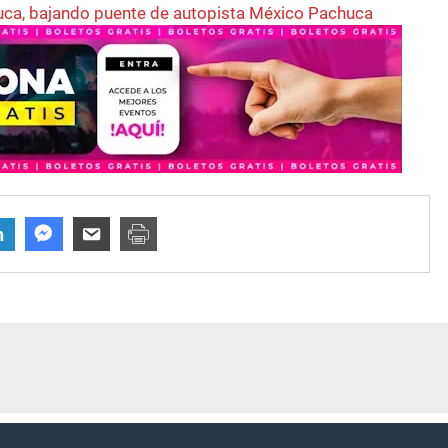
ayuca, bajando puente de autopista México Pachuca
n