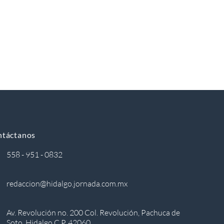
ntáctanos
558 - 951 - 0832
redaccion@hidalgo.jornada.com.mx
Av. Revolución no. 200 Col. Revolución, Pachuca de
Soto, Hidalgo C.P. 42060