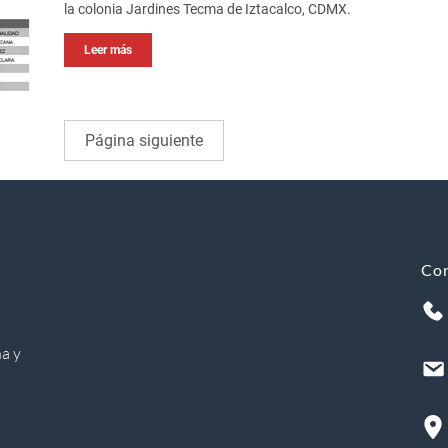
la colonia Jardines Tecma de Iztacalco, CDMX.
Leer más
Página siguiente
Co
a y