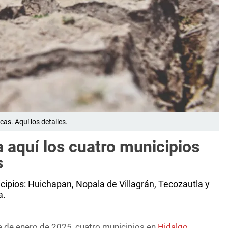
as. Aquí los detalles.
a aquí los cuatro municipios
s
cipios: Huichapan, Nopala de Villagrán, Tecozautla y
a.
a de enero de 2025, cuatro municipios en
Hidalgo