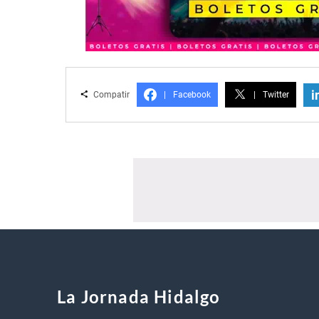
i
Compatir
|
Facebook
|
Twitter
La Jornada Hidalgo