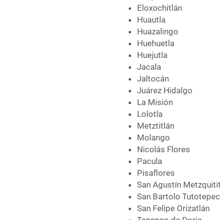
Eloxochitlán
Huautla
Huazalingo
Huehuetla
Huejutla
Jacala
Jaltocán
Juárez Hidalgo
La Misión
Lolotla
Metztitlán
Molango
Nicolás Flores
Pacula
Pisaflores
San Agustín Metzquiti
San Bartolo Tutotepe
San Felipe Orizatlán