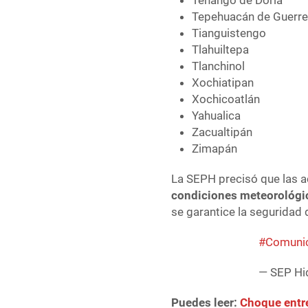
Tenango de Doria
Tepehuacán de Guerre
Tianguistengo
Tlahuiltepa
Tlanchinol
Xochiatipan
Xochicoatlán
Yahualica
Zacualtipán
Zimapán
La SEPH precisó que las a
condiciones meteorológic
se garantice la seguridad 
#Comunic
— SEP Hi
Puedes leer:
Choque entre