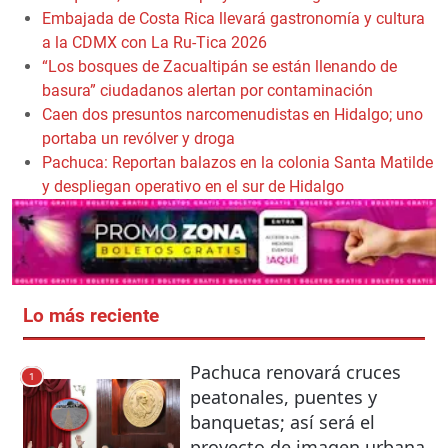
Embajada de Costa Rica llevará gastronomía y cultura
a la CDMX con La Ru-Tica 2026
“Los bosques de Zacualtipán se están llenando de
basura” ciudadanos alertan por contaminación
Caen dos presuntos narcomenudistas en Hidalgo; uno
portaba un revólver y droga
Pachuca: Reportan balazos en la colonia Santa Matilde
y despliegan operativo en el sur de Hidalgo
Lo más reciente
Pachuca renovará cruces
1
peatonales, puentes y
banquetas; así será el
proyecto de imagen urbana