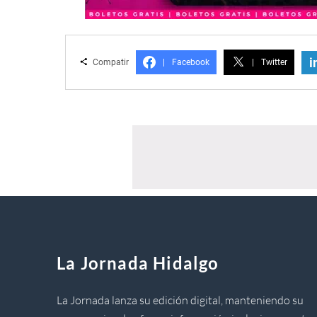
i
Compatir
|
Facebook
|
Twitter
La Jornada Hidalgo
La Jornada lanza su edición digital, manteniendo su