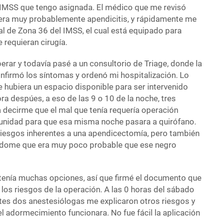
el IMSS que tengo asignada. El médico que me revisó
 era muy probablemente apendicitis, y rápidamente me
al de Zona 36 del IMSS, el cual está equipado para
requieran cirugía.
rar y todavía pasé a un consultorio de Triage, donde la
firmó los síntomas y ordenó mi hospitalización. Lo
e hubiera un espacio disponible para ser intervenido
ra despúes, a eso de las 9 o 10 de la noche, tres
 decirme que el mal que tenía requería operación
tunidad para que esa misma noche pasara a quirófano.
riesgos inherentes a una apendicectomía, pero también
ándome que era muy poco probable que ese negro
tenía muchas opciones, así que firmé el documento que
los riesgos de la operación. A las 0 horas del sábado
ntes dos anestesiólogas me explicaron otros riesgos y
l adormecimiento funcionara. No fue fácil la aplicación