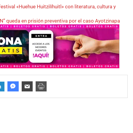
estival «Huehue Huitzilíhuitl» con literatura, cultura y
N” queda en prisión preventiva por el caso Ayotzinapa
n