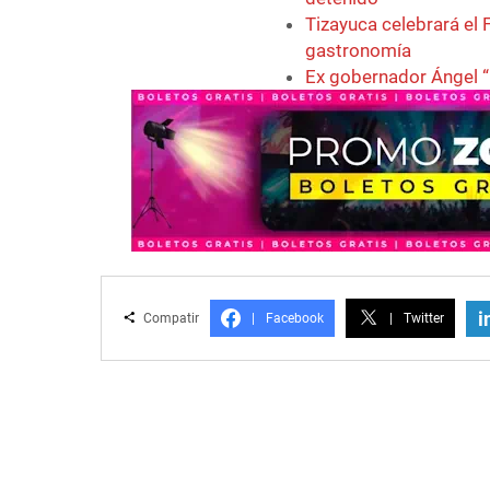
Tizayuca celebrará el F
gastronomía
Ex gobernador Ángel “
i
Compatir
|
Facebook
|
Twitter