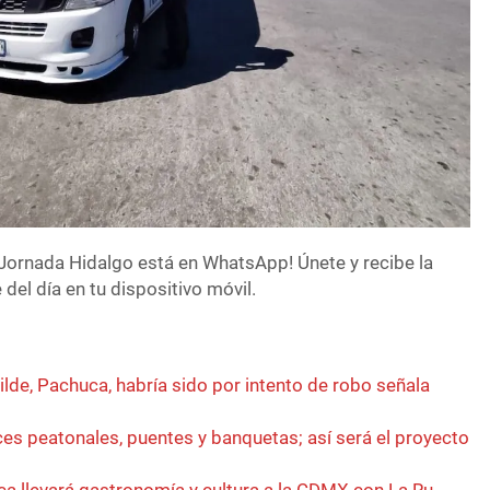
Jornada Hidalgo está en WhatsApp! Únete y recibe la
del día en tu dispositivo móvil.
lde, Pachuca, habría sido por intento de robo señala
es peatonales, puentes y banquetas; así será el proyecto
a llevará gastronomía y cultura a la CDMX con La Ru-