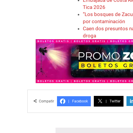
Tica 2026
“Los bosques de Zacua
por contaminación
Caen dos presuntos na
droga
i
Compatir
|
Facebook
|
Twitter