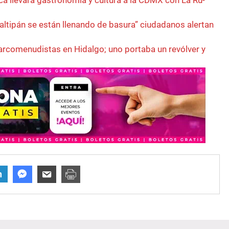
ltipán se están llenando de basura” ciudadanos alertan
rcomenudistas en Hidalgo; uno portaba un revólver y
n