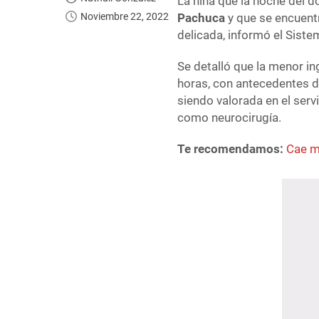
La niña que la noche del d
Noviembre 22, 2022
Pachuca
y que se encuentr
delicada, informó el Sist
Se detalló que la menor in
horas, con antecedentes 
siendo valorada en el serv
como neurocirugía.
Te recomendamos:
Cae m