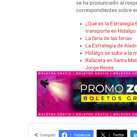
se ha pronunciado al resp
correspondientes sobre e
¿Qué es la Estrategia 
transporte en Hidalgo
La feria de las ferias
La Estrategia de Aladr
Hidalgo se sube a la 
Balacera en Santa Mati
Jorge Reyes
i
Compatir
|
Facebook
|
Twitter