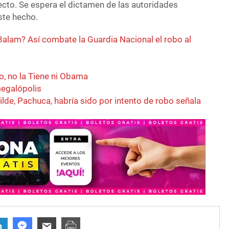
ecto. Se espera el dictamen de las autoridades
ste hecho.
Balam? Así combate la Guardia Nacional el robo al
o, no la Tiene ni Obama
megalópolis
lde, Pachuca, habría sido por intento de robo señala
n