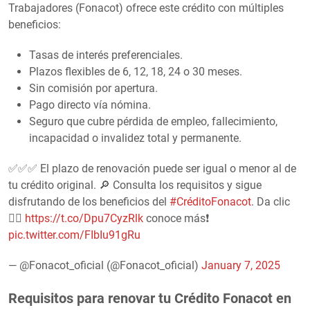
Trabajadores (Fonacot) ofrece este crédito con múltiples
beneficios:
Tasas de interés preferenciales.
Plazos flexibles de 6, 12, 18, 24 o 30 meses.
Sin comisión por apertura.
Pago directo vía nómina.
Seguro que cubre pérdida de empleo, fallecimiento,
incapacidad o invalidez total y permanente.
✅✅✅ El plazo de renovación puede ser igual o menor al de
tu crédito original. 🔎 Consulta los requisitos y sigue
disfrutando de los beneficios del
#CréditoFonacot
. Da clic
👉🏽
https://t.co/Dpu7CyzRlk
conoce más❗️
pic.twitter.com/FIbIu91gRu
— @Fonacot_oficial (@Fonacot_oficial)
January 7, 2025
Requisitos para renovar tu Crédito Fonacot en