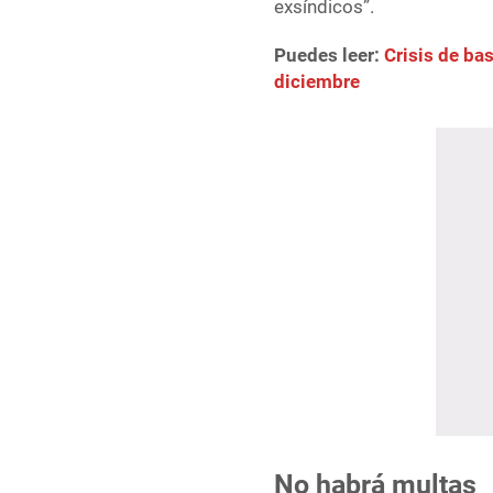
exsíndicos”.
Puedes leer:
Crisis de ba
diciembre
No habrá multas