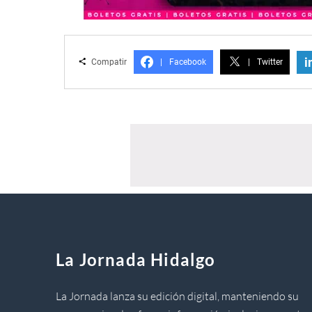
i
Compatir
|
Facebook
|
Twitter
La Jornada Hidalgo
La Jornada lanza su edición digital, manteniendo su