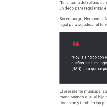
“En el tema del relleno sa
un dedo para regularizar e
Sin embargo, Hernández Ar
legal para adjudicar el ter
“Hoy la síndico con e
dueños, está en litig
(RAN) para que se pu
El presidente municipal ag
mencionando que “el hijo d
donación y también las p