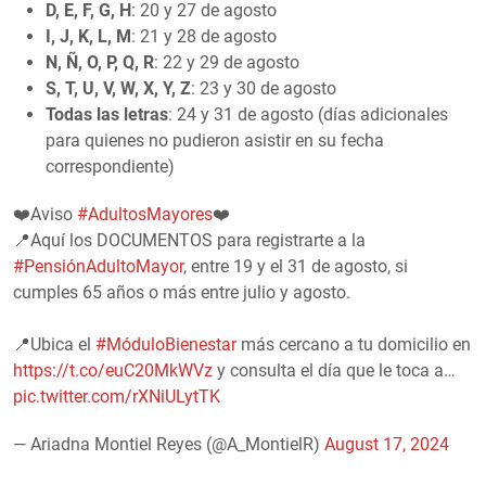
D, E, F, G, H
: 20 y 27 de agosto
I, J, K, L, M
: 21 y 28 de agosto
N, Ñ, O, P, Q, R
: 22 y 29 de agosto
S, T, U, V, W, X, Y, Z
: 23 y 30 de agosto
Todas las letras
: 24 y 31 de agosto (días adicionales
para quienes no pudieron asistir en su fecha
correspondiente)
❤️Aviso
#AdultosMayores
❤️
📍Aquí los DOCUMENTOS para registrarte a la
#PensiónAdultoMayor
, entre 19 y el 31 de agosto, si
cumples 65 años o más entre julio y agosto.
📍Ubica el
#MóduloBienestar
más cercano a tu domicilio en
https://t.co/euC20MkWVz
y consulta el día que le toca a…
pic.twitter.com/rXNiULytTK
— Ariadna Montiel Reyes (@A_MontielR)
August 17, 2024