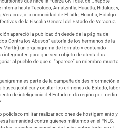
 incursiones que hace la Fuerza Civil que, de Chapote
 interna hasta Tecoluco, Amatzintla, Huautla, Hidalgo; y,
, Veracruz, a la comunidad de El Ixtle, Huautla, Hidalgo
efectivos de la Fiscalía General del Estado de Veracruz.
ción apareció la publicación desde de la página de
os Contra los Abusos” autoría de los hermanos de la
d y Martín) un organigrama de formato y contenido
 a integrantes para que sean objeto de atentados
ngañar al pueblo de que si “aparece” un miembro muerto
rganigrama es parte de la campaña de desinformación e
e busca justificar y ocultar los crímenes de Estado, labor
mento de inteligencia del Estado en la región por medio
z.
o policíaco militar realizar acciones de hostigamiento y
lesa humanidad contra quienes militamos en el FNLS,
de las jornadas nacionales de lucha, sobre todo, en el