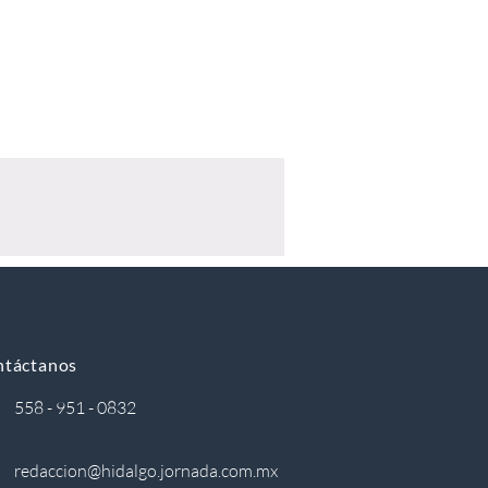
ntáctanos
558 - 951 - 0832
redaccion@hidalgo.jornada.com.mx