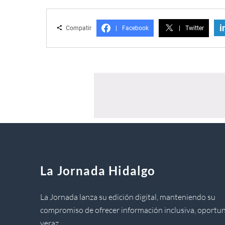
i
Compatir
|
Facebook
|
Twitter
La Jornada Hidalgo
La Jornada lanza su edición digital, manteniendo su
compromiso de ofrecer información inclusiva, oportun
veraz.