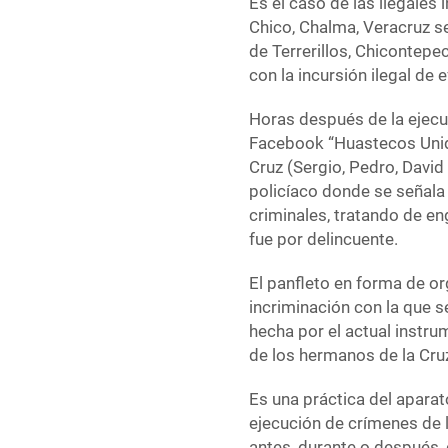
Es el caso de las ilegales
Chico, Chalma, Veracruz se
de Terrerillos, Chicontepec
con la incursión ilegal de 
Horas después de la ejecu
Facebook “Huastecos Unid
Cruz (Sergio, Pedro, Davi
policíaco donde se señala
criminales, tratando de e
fue por delincuente.
El panfleto en forma de o
incriminación con la que s
hecha por el actual instru
de los hermanos de la Cru
Es una práctica del aparat
ejecución de crímenes de 
antes, durante o después, 