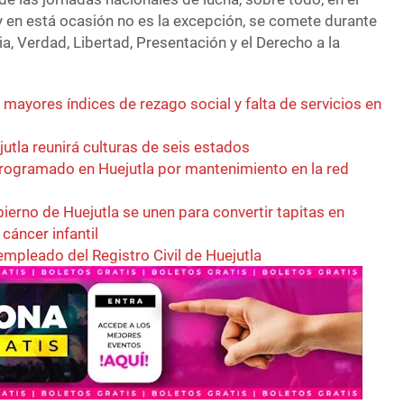
 en está ocasión no es la excepción, se comete durante
ia, Verdad, Libertad, Presentación y el Derecho a la
 mayores índices de rezago social y falta de servicios en
ejutla reunirá culturas de seis estados
rogramado en Huejutla por mantenimiento en la red
ierno de Huejutla se unen para convertir tapitas en
cáncer infantil
empleado del Registro Civil de Huejutla