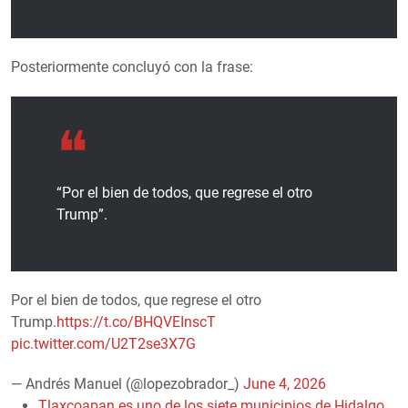
Posteriormente concluyó con la frase:
“Por el bien de todos, que regrese el otro
Trump”.
Por el bien de todos, que regrese el otro
Trump.
https://t.co/BHQVEInscT
pic.twitter.com/U2T2se3X7G
— Andrés Manuel (@lopezobrador_)
June 4, 2026
Tlaxcoapan es uno de los siete municipios de Hidalgo