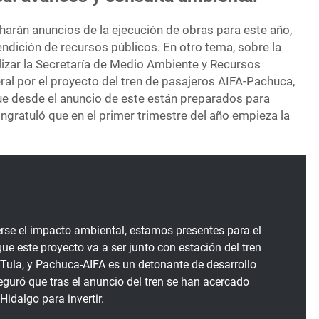
harán anuncios de la ejecución de obras para este año,
rendición de recursos públicos. En otro tema, sobre la
lizar la Secretaría de Medio Ambiente y Recursos
ral por el proyecto del tren de pasajeros AIFA-Pachuca,
e desde el anuncio de este están preparados para
congratuló que en el primer trimestre del año empieza la
rse el impacto ambiental, estamos presentes para el
que este proyecto va a ser junto con estación del tren
Tula, y Pachuca-AIFA es un detonante de desarrollo
guró que tras el anuncio del tren se han acercado
idalgo para invertir.